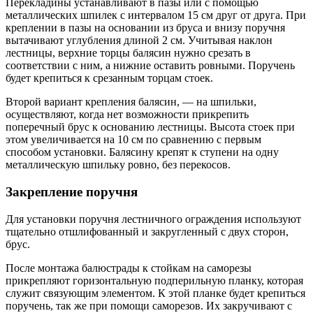
Перекладины устанавливают в пазы или с помощью
металлических шпилек с интервалом 15 см друг от друга. При
креплении в пазы на основании из бруса и внизу поручня
вытачивают углубления длиной 2 см. Учитывая наклон
лестницы, верхние торцы балясин нужно срезать в
соответствии с ним, а нижние оставить ровными. Поручень
будет крепиться к срезанным торцам стоек.
Второй вариант крепления балясин, — на шпильки,
осуществляют, когда нет возможности прикрепить
поперечный брус к основанию лестницы. Высота стоек при
этом увеличивается на 10 см по сравнению с первым
способом установки. Балясину крепят к ступени на одну
металлическую шпильку ровно, без перекосов.
Закрепление поручня
Для установки поручня лестничного ограждения используют
тщательно отшлифованный и закругленный с двух сторон,
брус.
После монтажа балюстрады к стойкам на саморезы
прикрепляют горизонтальную подперильную планку, которая
служит связующим элементом. К этой планке будет крепиться
поручень, так же при помощи саморезов. Их закручивают с