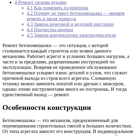
4
Ремонт своими руками
4.1
Как поменять подшипник
4.2
Почему не тянет бетономешалка — меняем
ремень и шкив привода
4.3
Замена венечной и ведущей шестерни
4.4
Прочистка кнопки
4.5
Замена конденсатора электродвигателя
Ремонт бетономешалки — это ситуация, с которой
сталкивается каждый строитель или хозяин данного
механизма. Работает агрегат в условиях больших нагрузок, а
часто и за пределами, разрешенными инструкцией по
эксплуатации. Вовремя не проведенное обслуживание
бетономешалки ускоряет износ деталей и узлов, что служит
причиной выхода из строя всего агрегата. Сломанную
технику можно заменить лопатой или дрелью с миксером,
однако этими инструментами много не построишь. И тогда
единственный выход — ремонт.
Особенности конструкции
Бетономешалка — это механизм, предназначенный для
перемешивания строительных смесей в больших количествах.
От типа агрегата зависит его конструкция. В индивидуальном