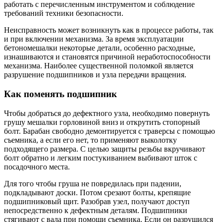
работать с перечисленным инструментом и соблюдение
требований техники безопасности.
Неисправность может возникнуть как в процессе работы, так
и при включении механизма. За время эксплуатации
бетономешалки некоторые детали, особенно расходные,
изнашиваются и становятся причиной неработоспособности
механизма. Наиболее существенной поломкой является
разрушение подшипников и узла передачи вращения.
Как поменять подшипник
Чтобы добраться до дефектного узла, необходимо повернуть
грушу мешалки горловиной вниз и открутить стопорный
болт. Барабан свободно демонтируется с траверсы с помощью
съемника, а если его нет, то применяют выколотку
подходящего размера. С целью защиты резьбы вкручивают
болт обратно и легким постукиванием выбивают шток с
посадочного места.
Для того чтобы груша не повредилась при падении,
подкладывают доски. Потом срезают болты, крепящие
подшипниковый щит. Разобрав узел, получают доступ
непосредственно к дефектным деталям. Подшипники
стягивают с вала при помощи съемника. Если он разрушился